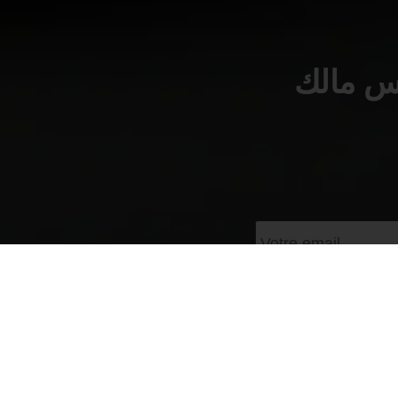
أس مالك