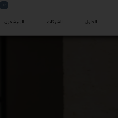
ar
fr
الحلول
الشركات
المترشحون
eng
it