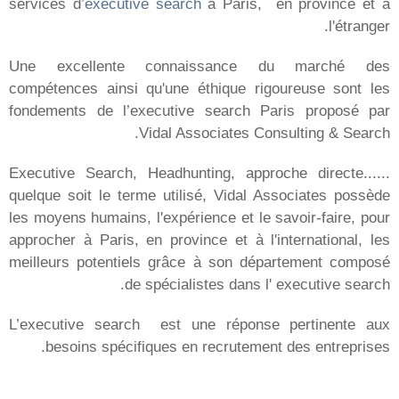
المترشحون
عروض الوظائف
إيداع السيرة الذاتية
الالتحاق بنا
الأخبار
المقرّات
باريس
بوردو
مرسيليا
ليونز
تولوز