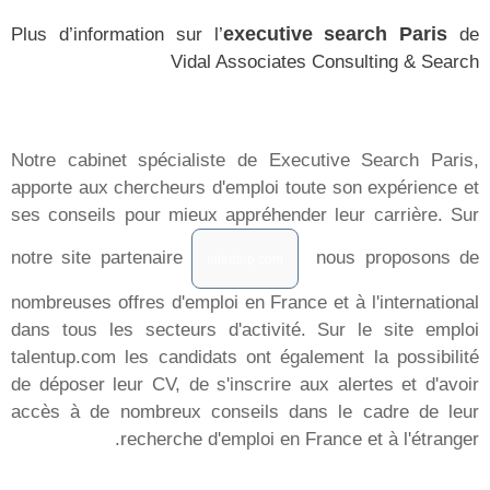
نانت
ميلانو
الشرق الأوسط وأفريقيا
لدار البيضاء
المجموعة
Vidal Associates
Talentup
NeoCV SiRH
Emplois vin
Recrutement IT
Repsup