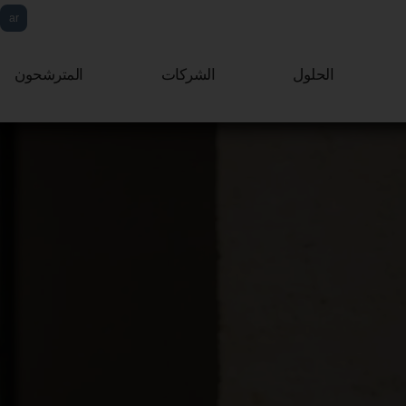
ar
fr
الحلول
الشركات
المترشحون
eng
it