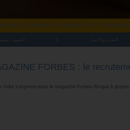
MARCH 2025: OPENING OF A NEW OFFICE IN STRASBOUR
|
البحث والاختيار
التقييم / تقييم
GAZINE FORBES : le recrutemen
e Vidal s’exprime dans le magazine Forbes Afrique à propos d