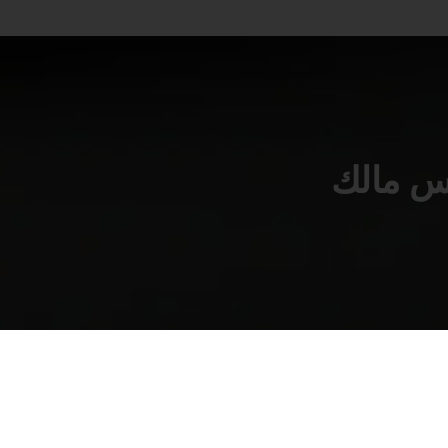
أس مالك