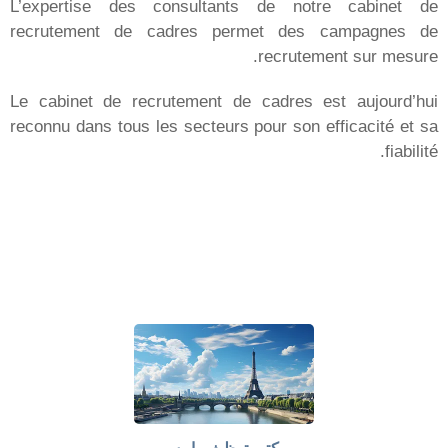
المجموعة
Vidal Associates
Talentup
NeoCV SiRH
Emplois vin
Recrutement IT
Repsup
MPE Outsoucing