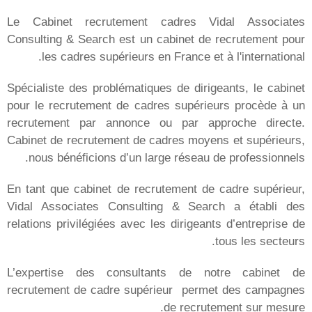
الشرق الأوسط وأفريقيا
لدار البيضاء
المجموعة
Vidal Associates
Talentup
NeoCV SiRH
Emplois vin
Recrutement IT
Repsup
MPE Outsoucing